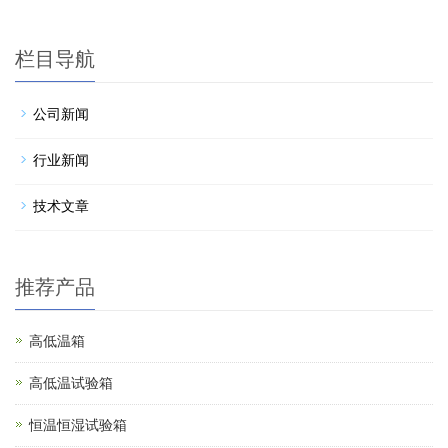
栏目导航
公司新闻
行业新闻
技术文章
推荐产品
高低温箱
高低温试验箱
恒温恒湿试验箱