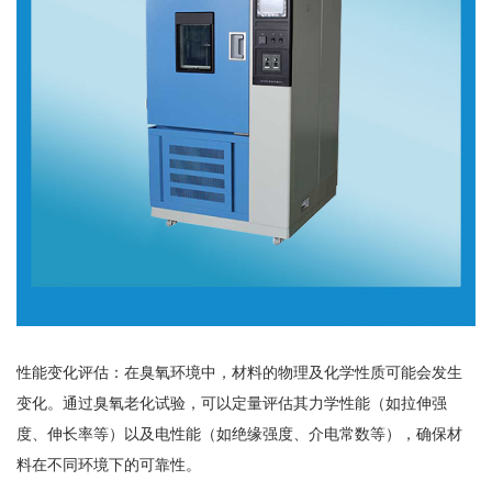
性能变化评估：在臭氧环境中，材料的物理及化学性质可能会发生
变化。通过臭氧老化试验，可以定量评估其力学性能（如拉伸强
度、伸长率等）以及电性能（如绝缘强度、介电常数等），确保材
料在不同环境下的可靠性。