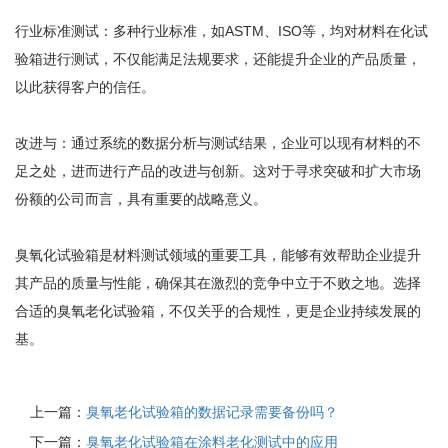
行业标准测试：多种行业标准，如ASTM、ISO等，均对材料在化试
验箱进行测试，不仅能满足法规要求，还能提升企业的产品质量，
以此获得客户的信任。
改进与：通过系统的数据分析与测试结果，企业可以现有材料的不
足之处，进而进行产品的改进与创新。这对于寻求突破和扩大市场
份额的公司而言，具有重要的战略意义。
臭氧化试验箱是材料测试领域的重要工具，能够有效帮助企业提升
其产品的质量与性能，确保其在激烈的竞争中立于不败之地。选择
合适的臭氧老化试验箱，不仅关乎的合规性，更是企业持续发展的
基。
上一篇：
臭氧老化试验箱的数据记录需要备份吗？
下一篇：
臭氧老化试验箱在涂料老化测试中的应用