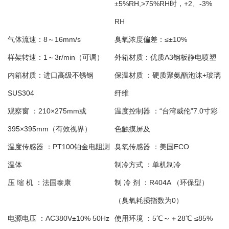
±5%RH,>75%RH时，+2、-3%
RH
气体流速：
8～16mm/s
臭氧浓度偏差：
≤±10%
样架转速：
1～3r/min（可调）
外箱材质：
优质A3钢板静电喷塑
内箱材质：
进口高级不锈钢
保温材质 ：
硬质聚氨酯泡沫+玻璃
SUS304
纤维
观察窗 ：
210×275mm或
温度控制器 ：
“台湾威伦”7.0寸彩
395×395mm（有效视界）
色触摸屏及
温度传感器 ：
PT100铂金电阻测
臭氧传感器 ：
美国ECO
温体
制冷方式 ：
单机制冷
压 缩 机 ：
法国泰康
制 冷 剂 ：
R404A （环保型）
（臭氧耗损指数为0）
电源电压 ：
AC380V±10% 50Hz
使用环境 ：
5℃～＋28℃ ≤85%